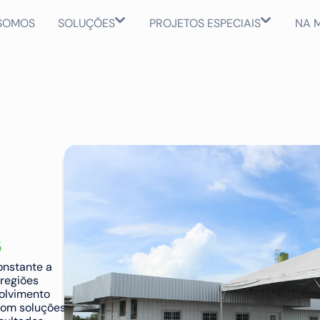
SOMOS
SOLUÇÕES
PROJETOS ESPECIAIS
NA M
s
nstante a 
regiões 
lvimento 
om soluções 